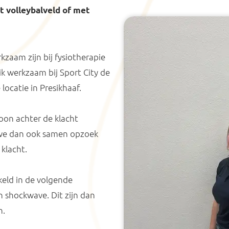
et volleybalveld of met
kzaam zijn bij fysiotherapie
k werkzaam bij Sport City de
locatie in Presikhaaf.
soon achter de klacht
n we dan ook samen opzoek
klacht.
keld in de volgende
en shockwave. Dit zijn dan
n.