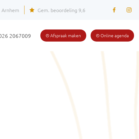
J Arnhem
Gem. beoordeling 9,6
 026 2067009
Afspraak maken
Online agenda