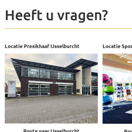
Heeft u vragen?
Locatie Presikhaaf IJsselburcht
Locatie Spo
Route naar IJsselburcht
Rou