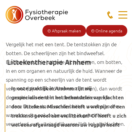
Een duidelijke vergelijking
Afspraak maken
Online agenda
Vergelijk het met een tent. De tentstokken zijn de
botten. De scheerlijnen zijn het bindweefsel.
Littekentherapie Arnhem
Bindweefsel zit in het hele lijf, in spieren, om botten,
in en om organen en natuurlijk de huid. Wanneer de
spanning op een scheerlijn van de tent wordt
vergroot (bijvoorbeeld door een litteken), dan wordt
In onze praktijk in Arnhem zijn wij
de positie van de tent en de tentstokken gelijk
gespecialiseerd in het behandelen van klachten
anders. Dus de stand van de botten worden anders
door littekens. Misschien heeft u wel pijn of een
waardoor dus ook de beweging in gewrichten
trekkend gevoel aan uw litteken? Of heeft u zich
veranderd, wat uiteindelijk weer lijdt tot pijnklachten.
wel eens afgevraagd waarom uw rugpijn heeft