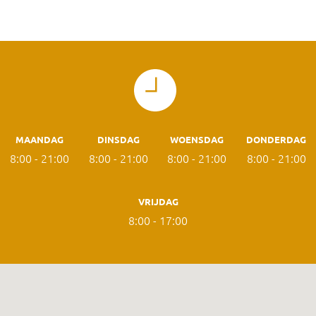
litteken therapie
medical taping
orthopedische revalidatie
shockwave
MAANDAG
DINSDAG
WOENSDAG
DONDERDAG
8:00 - 21:00
8:00 - 21:00
8:00 - 21:00
8:00 - 21:00
artrose/prothese
VRIJDAG
8:00 - 17:00
Contact