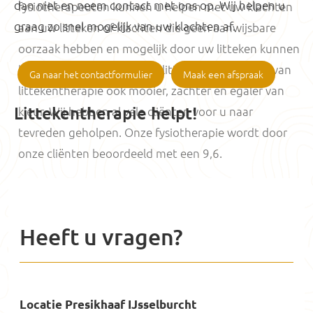
dan niet en neem contact met ons op. Wij helpen u
fysiotherapeuten kunnen u helpen met uw klachten
graag zo snel mogelijk van uw klachten af.
aan uw litteken of klachten die geen aanwijsbare
oorzaak hebben en mogelijk door uw litteken kunnen
komen. Daarnaast wordt u litteken door middel van
Ga naar het contactformulier
Maak een afspraak
littekentherapie ook mooier, zachter en egaler van
Littekentherapie helpt!
kleur. Wij hebben al vele cliënten voor u naar
tevreden geholpen. Onze fysiotherapie wordt door
onze cliënten beoordeeld met een 9,6.
Heeft u vragen?
Locatie Presikhaaf IJsselburcht